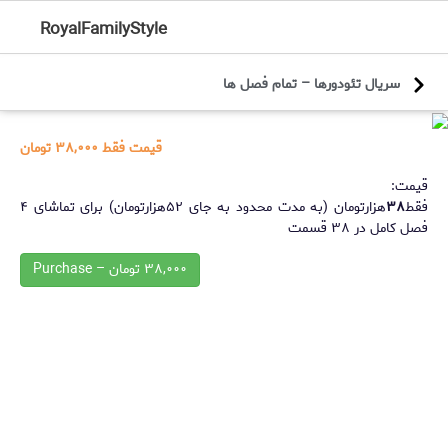
RoyalFamilyStyle
سریال تئودورها – تمام فصل ها
قیمت فقط
۳۸,۰۰۰ تومان
قیمت:
فقط
۳۸
هزارتومان (به مدت محدود به جای ۵۲هزارتومان) برای تماشای ۴
فصل کامل در ۳۸ قسمت