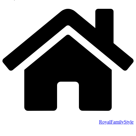
RoyalFamilyStyle
.