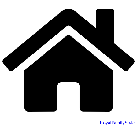
RoyalFamilyStyle
.