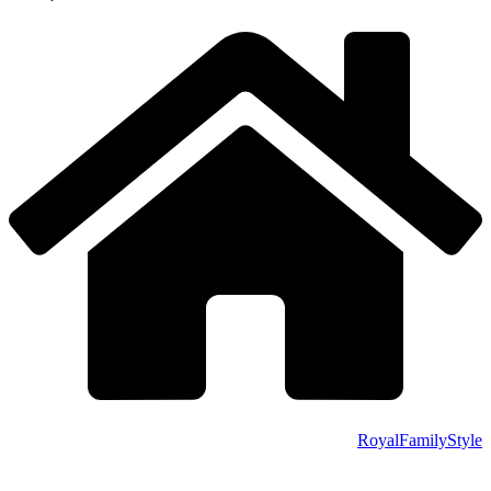
RoyalFamilyStyle
.