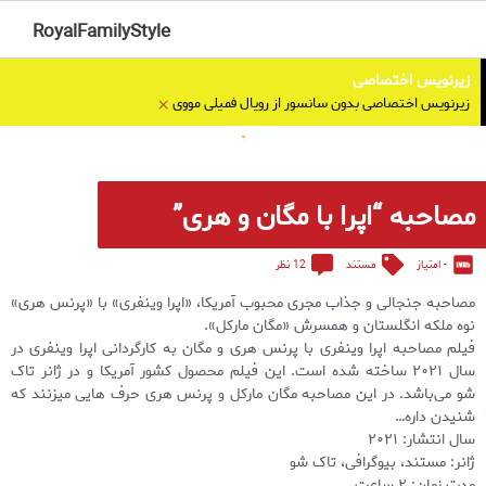
RoyalFamilyStyle
زیرنویس اختصاصی
×
زیرنویس اختصاصی بدون سانسور از رویال فمیلی مووی
مصاحبه “اپرا با مگان و هری”
- امتیاز
مستند
12 نظر
مصاحبه جنجالی و جذاب مجری محبوب آمریکا، «اپرا وینفری» با «پرنس هری»
نوه ملکه انگلستان و همسرش «مگان مارکل».
فیلم مصاحبه اپرا وینفری با پرنس هری و مگان به کارگردانی اپرا وینفری در
سال ۲۰۲۱ ساخته شده است. این فیلم محصول کشور آمریکا و در ژانر تاک
شو می‌باشد. در این مصاحبه مگان مارکل و پرنس هری حرف هایی میزنند که
شنیدن داره…
سال انتشار: ۲۰۲۱
ژانر: مستند، بیوگرافی، تاک شو
مدت زمان: ۲ ساعت