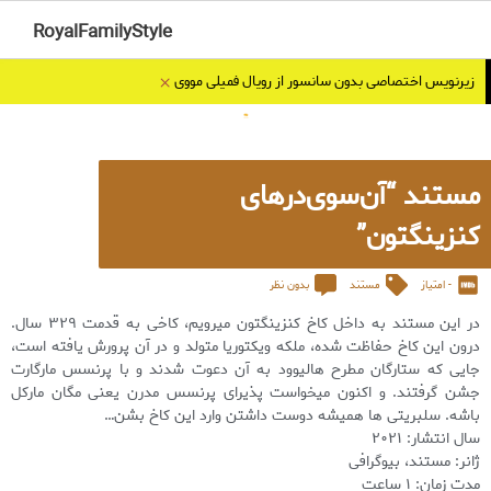
RoyalFamilyStyle
×
زیرنویس اختصاصی بدون سانسور از رویال فمیلی مووی
مستند “آن‌سوی‌درهای
کنزینگتون”
- امتیاز
مستند
بدون نظر
در این مستند به داخل کاخ کنزینگتون میرویم، کاخی به قدمت ۳۲۹ سال.
درون این کاخ حفاظت شده، ملکه ویکتوریا متولد و در آن پرورش یافته است،
جایی که ستارگان مطرح هالیوود به آن دعوت شدند و با پرنسس مارگارت
جشن گرفتند. و اکنون میخواست پذیرای پرنسس مدرن یعنی مگان مارکل
باشه. سلبریتی ها همیشه دوست داشتن وارد این کاخ بشن…
سال انتشار: ۲۰۲۱
ژانر: مستند، بیوگرافی
مدت زمان: ۱ ساعت