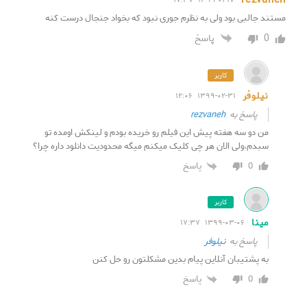
rezvaneh
مستند جالبی بود ولی به نظرم جوری نبود که بخواد جنجال درست کنه
0
پاسخ
کاربر
نیلوفر
۱۳۹۹-۰۲-۳۱ ۱۲:۰۶
پاسخ به
rezvaneh
من دو سه هفته پیش این فیلم رو خریده بودم و لینکش اومده تو
سبدم،ولی الان هر چی کلیک میکنم میگه محدودیت دانلود داره چرا؟
0
پاسخ
کاربر
مینا
۱۳۹۹-۰۳-۰۶ ۱۷:۳۷
پاسخ به
نیلوفر
به پشتیبان آنلاین پیام بدین مشکلتون رو حل کنن
0
پاسخ