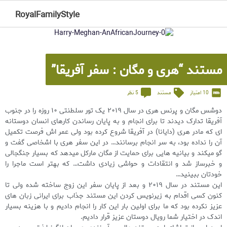
RoyalFamilyStyle
مستند “هری و مگان : سفر آفریقا”
10 امتیاز
مستند
5 نظر
دوشس مگان و پرنس هری در سال ۲۰۱۹ یک تور سلطنتی ۱۰ روزه را در جنوب
آفریقا تدارک دیدند تا برای انجام و به پایان رساندن کارهای انسان دوستانه
ای که مادر هری (دایانا) در آفریقا شروع کرده بود ولی عمر اش فرصت تکمیل
آن را نداده بود، به سر انجام برسانند… در این سفر هری با اشخاصی گفت و
گو میکند و بیانیه هایی برای حمایت از مگان مارکل میدهد که بسیار جنگجالی
و خبرساز شد و انتقادات و حواشی زیادی داشت… که بهتر است ماجرا را
خودتان ببینید…
این مستند در سال ۲۰۱۹ و بعد از پایان سفر این زوج ساخته شده ولی تا
کنون کسی اقدام به زیرنویس کردن این مستند جذاب برای ایرانی زبان های
عزیز نکرده بود که ما برای اولین بار این کار را انجام دادیم و با هزینه بسیار
اندک در اختیار شما رویال دوستان عزیز قرار دادیم.